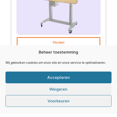
Flexibel
Beheer toestemming
Kippbar
Wij gebruiken cookies om onze site en onze service te optimaliseren.
ErlebnisTisch Ely
Dieser Touch-Tisch ist kippbar – von vollständig
Accepteren
horizontal bis vollständig vertikal. Der Tisch ist
elektrisch höhenverstellbar und dank der Rollen
Weigeren
leicht zu bewegen. Außerdem ist dieses Modell
rollstuhlgerecht.
Voorkeuren
mehr Informationen